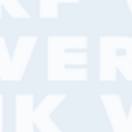
Ontdek wat het betekent om met professio
jouw business begrijpen, altijd voor je klaa
verder helpen.
Neem contact op
Of ontdek de voordelen van klant worde