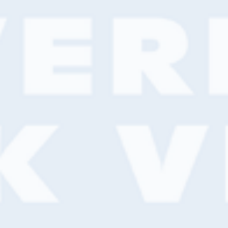
Bel ons hoofdfiliaal:
0344 –
Home
Services
Assortiment
Branches
Ke
Nieuws