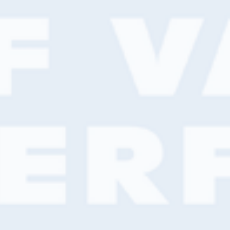
 614 141
Klant worden?
Filiaalzoeker
Online bestellen
nniscentrum
Actueel
Over ons
Contact
Nieuws