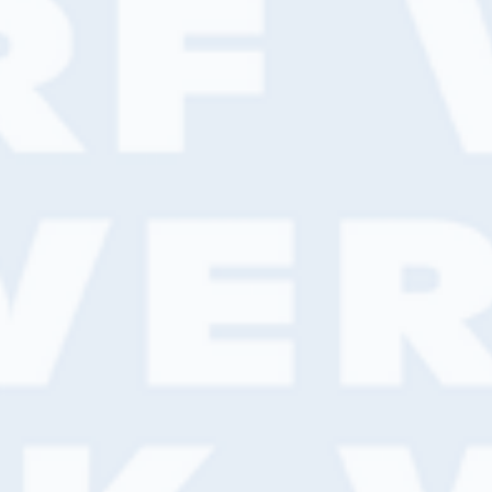
ongelukken voorkomt
Hoe je de meest voorkomende schilders
ongelukken voorkomt. Het lijkt voor de
handliggend, maar ze zijn niet voor niets
de meest voorkomende. Hier lees je de
tips.
Lees meer
Nieuws
Hier kun je jouw lege
verfemmers kwijt
Lege verfemmers kun je bij Van Wijk Verf
kwijt. Zo dragen we met elkaar een steentje