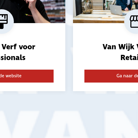
Lees meer
 Verf voor
Van Wijk 
sionals
Reta
de website
Ga naar d
e jou