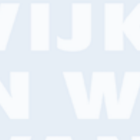
Leer strakker en sneller
schilderen
Sneller en strakker leren schilderen tijdens
de gratis tour van Jotun en Wagner bij Van
Wijk Verf. Meld je aan en zorg dat je er bij
bent.
Lees meer
Kennisartikel
Super tips voor een
optimaal gebruik van de