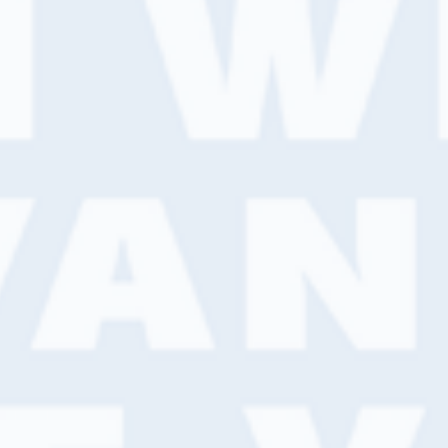
Alles weten over verfspuiten? Je hoort en
leert er alles over op onze speciaal voor jou
georganiseerde SPRAYDAY. Geef je vandaag
nog op.
Lees meer
Nieuws
Hét product voor iedere
spuitklus
HET PRODUCT VOOR IEDERE SPUITKLUS |
Een hoogwaardige spuitverf voor het beste