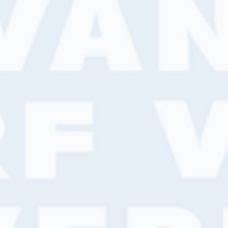
Dry Flex® SF plamuur
Met deze tips haal je het maximale uit de
DRY FLEX SF. Dit gaat verder dan het snel
repareren van kleine gebreken en plamuren
van oneffenheden in hout. Lees er alles
over in deze kennisblog.
Lees meer
Pagina
Industriecoatings
Industriecoatings van merken als Libert
Paints, Nylo en Rust-Oleum