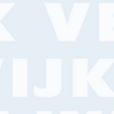
Let op: de prijsstijgingen
van 2025
De situatie binnen onze markt is de
afgelopen paar jaar erg veranderd. Kosten
stijgen, en dit zien we ook terug in de
prijzen van onze leveranciers.
Lees meer
Nieuws
SPRAYDAY, een leerzame
dag in verfspuiten