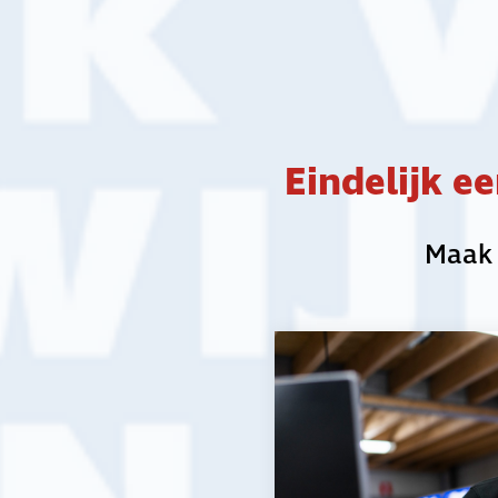
bij aan het milieu. Lees hier waar dit kan.
Lees meer
Eindelijk e
Nieuws
Deuren Van Wijk Verf
Maak 
Wijchen 2 april open
VAN WIJK VERF WIJCHEN GAAT OPEN | Na
maanden keihard werken, is het 2 april dan
echt zo ver. De deuren van ons nieuwe
filiaal gaan open.