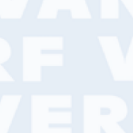
nals te werken die
rstaan en je écht
Eric en Gertj
Verkoop binne
0344 - 614 141
n
verkoop@vanw