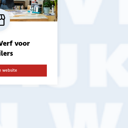
rondom Van Wijk Verf, dan moet je de
Vizier lezen.
Lees meer
Verf voor
ilers
e website