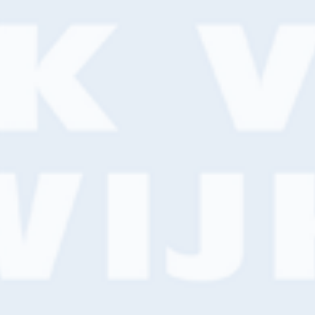
Van Wijk Verf Professional
Van Wijk Verf Retail
Home
>
Zoeken
Zoeken
Nieuws