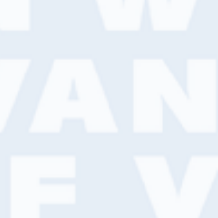
an
ndienst
06 - 30098212
ijkverf.nl