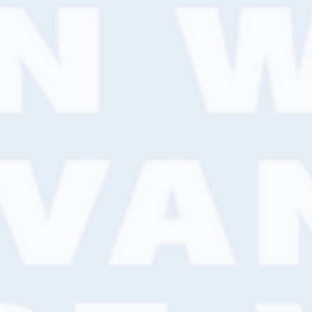
Een haarscherpe
wandafwerking in een
paar stappen
Van Wijk Verf en Ekotex, een mooie
wandafwerking met scherp en strak
fotobehang.
Lees meer
Kennisartikel
Hoe je de meest
voorkomende schilders