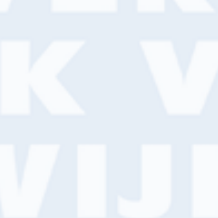
ind een filiaal in de buurt
aatsnaam, adres of postcode
Zoeken