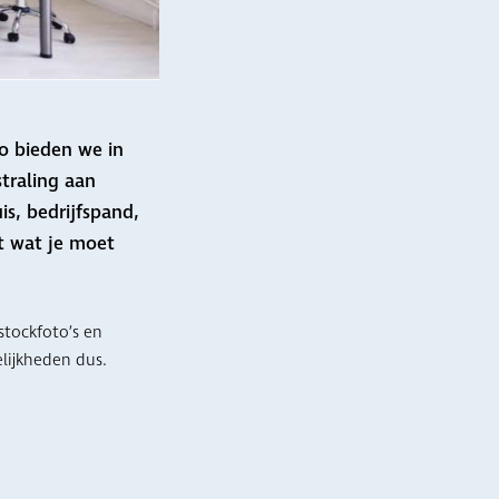
o bieden we in
traling aan
s, bedrijfspand,
it wat je moet
tockfoto’s en
elijkheden dus.