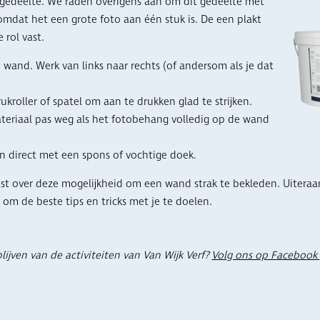
gedeelte. We raden overigens aan om dit gedeelte met
omdat het een grote foto aan één stuk is. De een plakt
 rol vast.
 wand. Werk van links naar rechts (of andersom als je dat
kroller of spatel om aan te drukken glad te strijken.
materiaal pas weg als het fotobehang volledig op de wand
en direct met een spons of vochtige doek.
iast over deze mogelijkheid om een wand strak te bekleden. Uiteraa
r om de beste tips en tricks met je te doelen.
lijven van de activiteiten van Van Wijk Verf?
Volg ons op Facebook