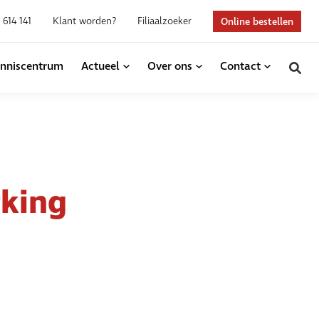
 614 141
Klant worden?
Filiaalzoeker
Online bestellen
nniscentrum
Actueel
Over ons
Contact
king