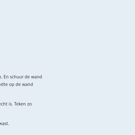
n. En schuur de wand
reedte op de wand
cht is. Teken zo
wast.