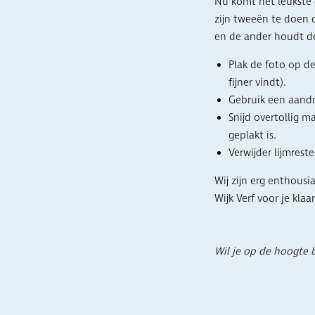
Nu komt het leukste 
zijn tweeën te doen 
en de ander houdt de
Plak de foto op de
fijner vindt).
Gebruik een aandru
Snijd overtollig 
geplakt is.
Verwijder lijmrest
Wij zijn erg enthous
Wijk Verf voor je klaa
Wil je op de hoogte b