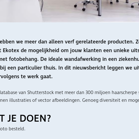
 hebben we meer dan alleen verf gerelateerde producten. Z
Ekotex de mogelijkheid om jouw klanten een unieke uits
met fotobehang. De ideale wandafwerking in een ziekenhui
ij een particulier thuis. In dit nieuwsbericht leggen we u
rvolgens te werk gaat.
atabase van Shutterstock met meer dan 300 miljoen haarscherpe s
nen illustraties of vector afbeeldingen. Genoeg diversiteit en mog
T JE DOEN?
foto besteld.