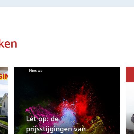
jken
Nieuws
Let op: de
prijsstijgingen van