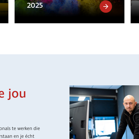
2025
e jou
onals te werken die
arstaan en je écht