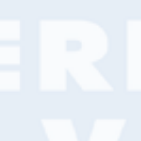
Groothandel
Bestel- en bezorgservice
Kennispartner
Verfadvies
Kleuradvies
Verfspuitadvies
Vloeradvies
Businesspartner
Marketingdiensten
Winstoptimalisatie
ASSORTIMENT
Muurverf en lakken
Non-paint
Gereedschap
Wand- en vloerafwerking