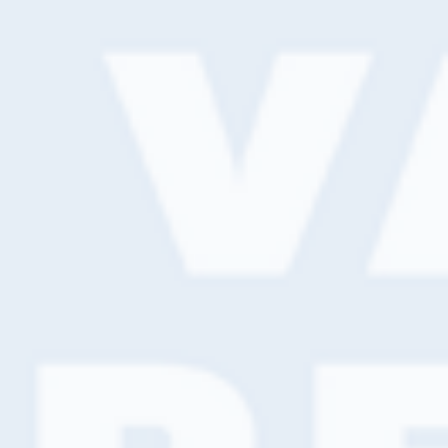
Altijd gratis bezorging
Eigen bestelapp
8 filialen
Grootste assortiment van NL
Eigen chauffeurs en logistiek
Home
>
Services
>
Bestel- en bezorgservice
Onze persoonlijke bestel- en
bezorgservice
Als professional wil je dat elke klus en elk project op rolletjes
loopt. Dat betekent ook dat je alle producten snel tot je
beschikking wil hebben, op kantoor of bij de klant. Bij Van
Wijk Verf bestel je gemakkelijk en snel jouw product naar
keuze.