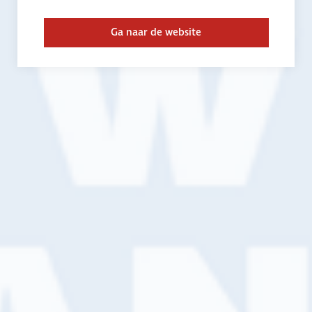
verkoop@vanwijkverf.nl
Ga naar de website
Vind een filiaal in de buurt
Plaatsnaam, adres of postcode
Zoeken