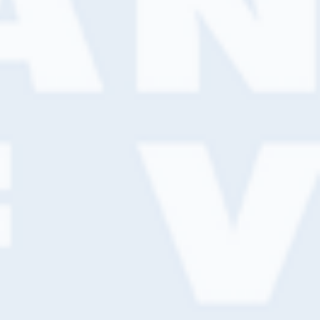
CONTACTGEGEVENS
Hoofdfiliaal
Kellenseweg 20
4004 JD Tiel
0344 – 614 141
06 – 30098212
tiel@vanwijkverf.nl
SERVICES