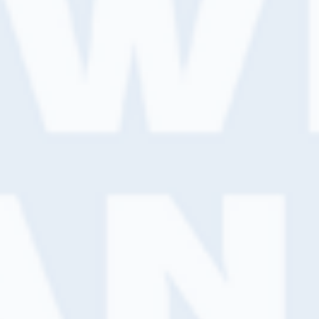
Het gemak van online bestellen en
bezorgen waar en wanneer je wilt
Uitgebreid assortiment van 100+ merken met meer dan
15.000 producten
Eenvoudig (online) te bestellen via onze bestel
platform
Razendsnelle, gratis bezorging op gewenste locatie
Grootste assortiment van Nederland