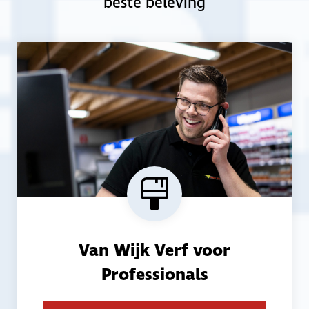
beste beleving
Van Wijk Verf is méér dan een verfgroothandel. We zijn jouw
kennis- en businesspartner. Als schilder ben jij dag in en dag
uit druk bezig. Daarom ondersteunen wij jou in jouw werk.
Schakel jouw persoonlijke adviseur in voor kosteloos,
specialistisch advies over vloeren, verf, interieur, marketing
en zelfs ondernemersadvies.
Waar kunnen we jou mee helpen?
Ontdek wat het betekent om met professionals te werken
Van Wijk Verf voor
die jouw business begrijpen, altijd voor je klaarstaan en je
Professionals
écht verder helpen.