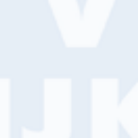
Reparatie- en vulmiddelen
Werkkleding
Klimmateriaal
Spuitapparatuur
BRANCHES
Vakschilder
Vastgoed
Monumenten
Retail
ACTUEEL
Nieuws
Projecten
Vacatures
Vizier