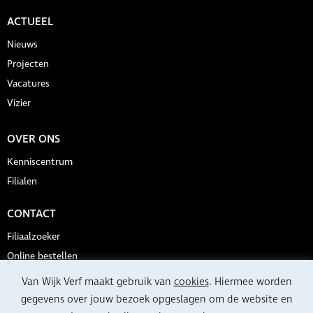
ACTUEEL
Nieuws
Projecten
Vacatures
Vizier
OVER ONS
Kenniscentrum
Filialen
CONTACT
Filiaalzoeker
Online bestellen
Klant worden?
Van Wijk Verf maakt gebruik van
cookies
. Hiermee worden
gegevens over jouw bezoek opgeslagen om de website en