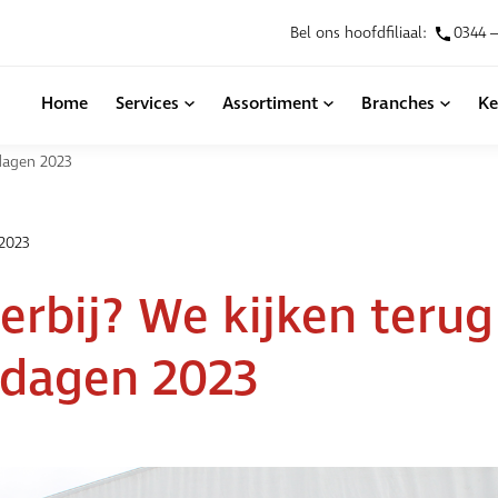
Bel ons hoofdfiliaal:
0344 –
Home
Services
Assortiment
Branches
Ke
edagen 2023
2023
 erbij? We kijken teru
edagen 2023