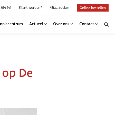
 614 141
Klant worden?
Filiaalzoeker
Online bestellen
nniscentrum
Actueel
Over ons
Contact
g op De