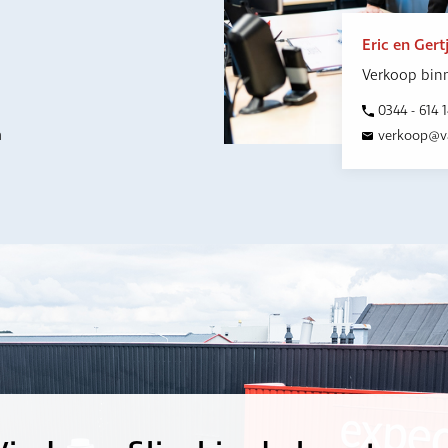
Eric en Gert
Verkoop bin
0344 - 614 1
n
verkoop@va