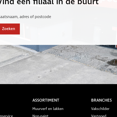
Vind een filiaal in de buurt
laatsnaam, adres of postcode
Zoeken
ASSORTIMENT
BRANCHES
Muurverf en lakken
Vakschilder
gservice
Non-paint
Vastgoed