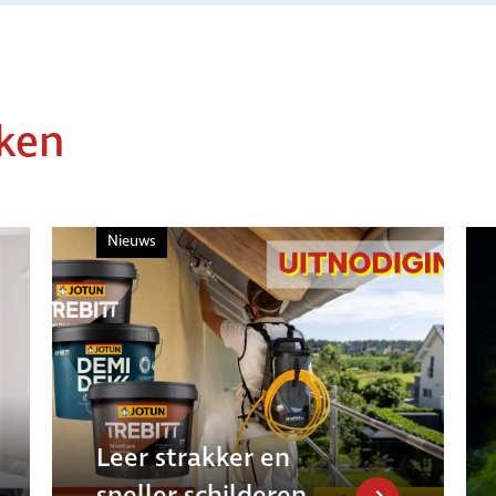
jken
Nieuws
Leer strakker en
sneller schilderen