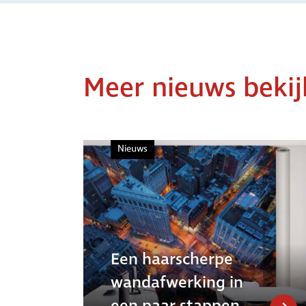
Meer nieuws beki
Nieuws
Een haarscherpe
wandafwerking in
een paar stappen