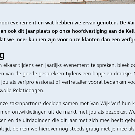
mooi evenement en wat hebben we ervan genoten. De Van
n ook dit jaar plaats op onze hoofdvestiging aan de Kell
dat we meer kunnen zijn voor onze klanten dan een verfg
ng
 elkaar tijdens een jaarlijks evenement te spreken, bleek oo
 van de goede gesprekken tijdens een hapje en drankje.
 jou als verfprofessional of verfretailer vooral bedanken v
svolle Relatiedagen.
nze zakenpartners deelden samen met Van Wijk Verf hun k
n en ontwikkelingen uit de markt met jou als bezoeker. W
sen en de uitdagingen die dit jaar met zich mee heeft geb
altijd, denken we hierover nog steeds graag met je mee als