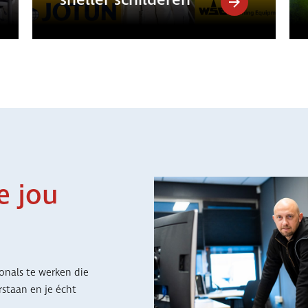
e jou
onals te werken die
arstaan en je écht