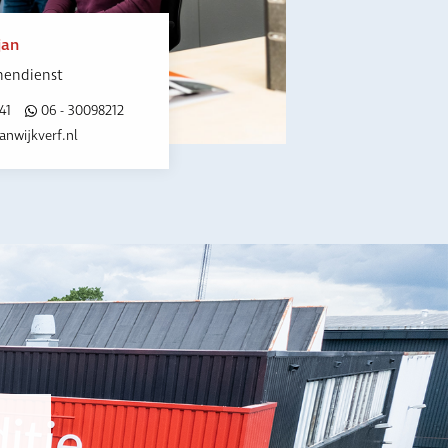
jan
nendienst
41
06 - 30098212
nwijkverf.nl