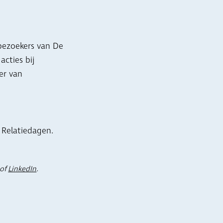
bezoekers van De
cties bij
eer van
 Relatiedagen.
of
LinkedIn
.