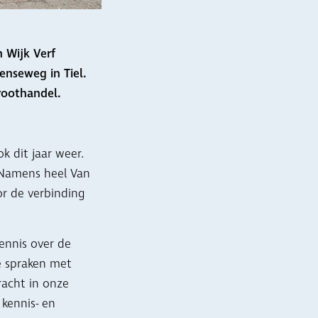
 Wijk Verf
enseweg in Tiel.
roothandel.
k dit jaar weer.
 Namens heel Van
oor de verbinding
ennis over de
e spraken met
racht in onze
 kennis- en