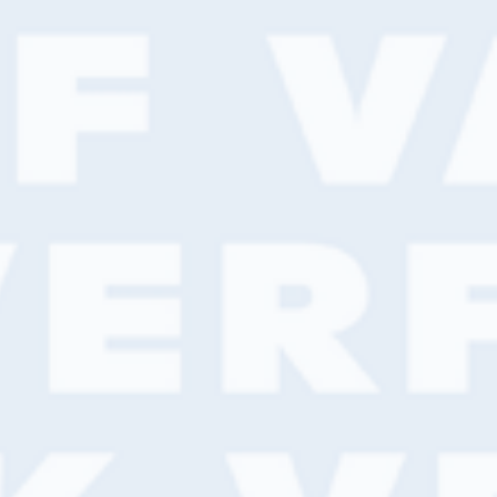
 614 141
Klant worden?
Filiaalzoeker
Online bestellen
nniscentrum
Actueel
Over ons
Contact
Eigen chauffeurs en logistiek
 bestellen? Vraag
ouw inlogcode aan
ernaam*