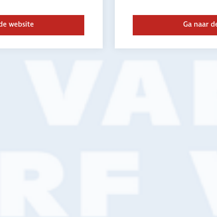
de website
Ga naar d
nals te werken die
rstaan en je écht
Eric en Gertj
Verkoop binne
0344 - 614 141
n
verkoop@vanw