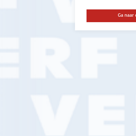
mee helpen?
Ga naar 
Ontdek wat het betekent om met professio
jouw business begrijpen, altijd voor je klaa
verder helpen.
Neem contact op
Of ontdek de voordelen van klant worde