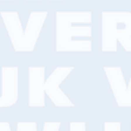
ind een filiaal in de buurt
aatsnaam, adres of postcode
Zoeken