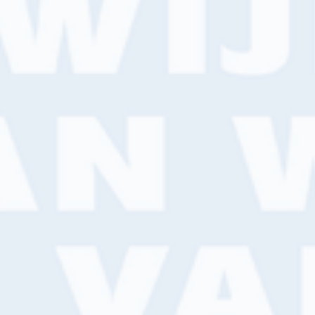
ASSORTIMENT
BRANCHES
Muurverf en lakken
Vakschilder
service
Non-paint
Vastgoed
Gereedschap
Monumenten
Wand- en vloerafwerking
Retail
Reparatie- en vulmiddelen
ACTUEEL
Werkkleding
Nieuws
Klimmateriaal
Projecten
Spuitapparatuur
Vacatures
n
Vizier
ie
iermee worden gegevens over jouw bezoek opgeslagen om de websit