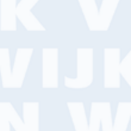
OVER ONS
Kenniscentrum
Filialen
CONTACT
Filiaalzoeker
Online bestellen
Klant worden?
e en jouw gebruikservaring te verbeteren.