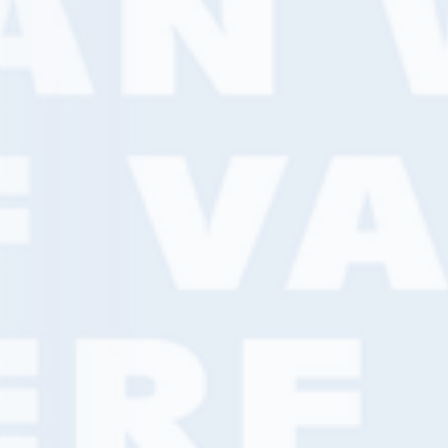
jouw manier
Bestel met jouw inlogcode via de online b
bestel je ook gemakkelijk telefonisch of 
klant? Meld je dan direct gratis aan en on