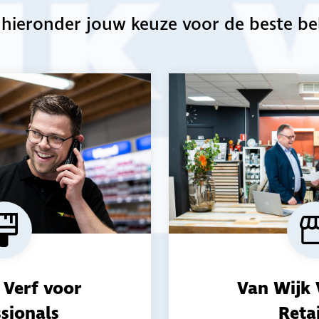
juiste aanpak van bela
hieronder jouw keuze voor de beste be
Gerrit
rijf ABC Schilders in
Eigenaa
 Verf voor
Van Wijk 
e jou
sionals
Reta