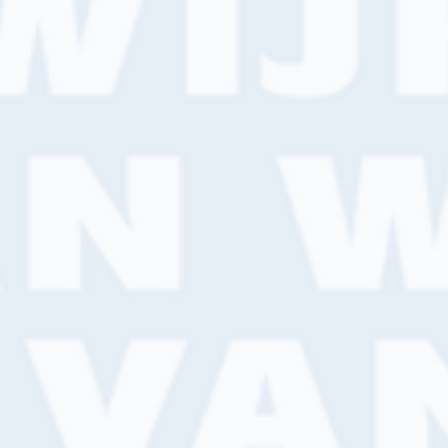
Plaats ondern
estelmodule. Uiteraard
Kvk nummer*
via WhatsApp. Nog geen
tdek de voordelen.
Telefoonnumm
Ik ga akkoor