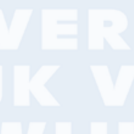
Bel ons hoofdfiliaal:
0344 –
Home
Services
Assortiment
Branches
Ke
igen bestelapp
8 filialen
Grootste assortiment van NL
Online
hier j
Voor- en acht
en, op
Bedrijfsnaam*