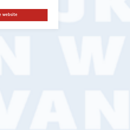
e website
an
ndienst
06 - 30098212
ijkverf.nl