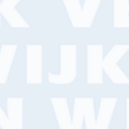
eming*
er*
E-mailadres*
d met de
privacyverklaring
.