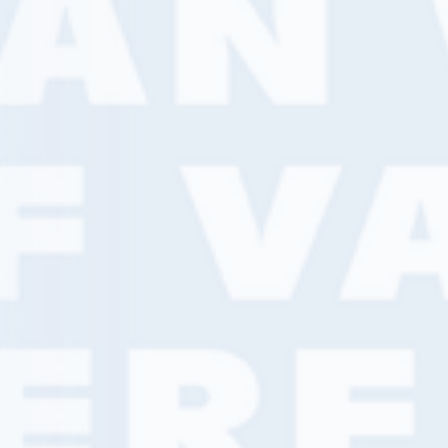
CONTACTGEGEVENS
SERVICES
Hoofdfiliaal
Groothandel
Kellenseweg 20
Bestel- en bezorg
Kennispartner
4004 JD Tiel
Verfadvies
0344 – 614 141
Kleuradvies
06 – 30098212
Verfspuitadvies
Vloeradvies
tiel@vanwijkverf.nl
Businesspartner
Marketingdienste
Winstoptimalisat
Van Wijk Verf maakt gebruik van
cookies
. H