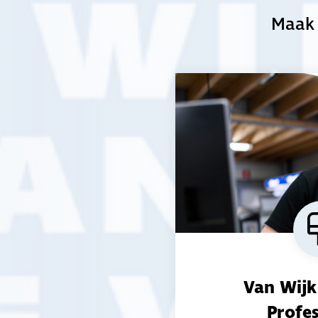
Maak 
Alex Groothuizen
Eigenaar van schildersbed
Leuth
Van Wijk
Waar kunnen w
Profes