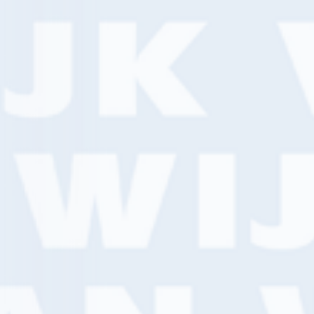
Van Wijk Verf Professional
Van Wijk Verf Retail
Altijd gratis bezorging
E
Gewoon bestell