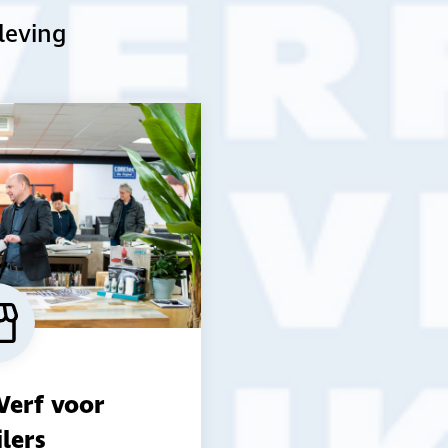
ng.”
leving
 van Dijk
r van schildersbedrijf Van Dijk in Druten
Verf voor
ilers